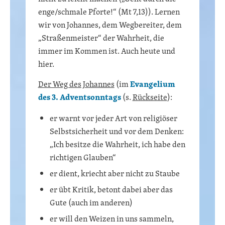
enge/schmale Pforte!“ (Mt 7,13)). Lernen
wir von Johannes, dem Wegbereiter, dem
„Straßenmeister“ der Wahrheit, die
immer im Kommen ist. Auch heute und
hier.
Der Weg des Johannes
(im
Evangelium
des 3. Adventsonntags
(s.
Rückseite
):
er warnt vor jeder Art von religiöser
Selbstsicherheit und vor dem Denken:
„Ich besitze die Wahrheit, ich habe den
richtigen Glauben“
er dient, kriecht aber nicht zu Staube
er übt Kritik, betont dabei aber das
Gute (auch im anderen)
er will den Weizen in uns sammeln,